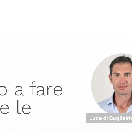
Parlano di Noi
Servizi
Risorse
Eventi
Cont
o a fare
e le
Luca di Gugliel