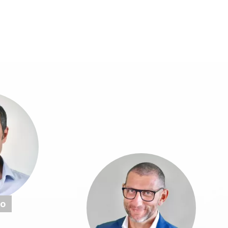
atti
Lavora con Noi
mo