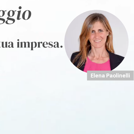
ggio
 tua impresa.
Elena Paolinelli